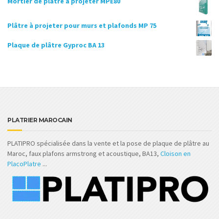
Mortier de plâtre à projeter MPE80
د.م.22,000.00.
د.م.22,500.00.
initial
actuel
était :
est :
Plâtre à projeter pour murs et plafonds MP 75
د.م.21,432.00.
د.م.22,000.00.
Plaque de plâtre Gyproc BA 13
PLATRIER MAROCAIN
PLATIPRO spécialisée dans la vente et la pose de plaque de plâtre au
Maroc, faux plafons armstrong et acoustique, BA13,
Cloison en
PlacoPlatre
...