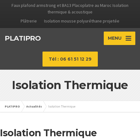
Faux plafond armstrong et BA13 Placoplatre au Maroc Isolation
thermique & acoustique
Plâtrerie
Isolation mousse polyuréthane projetée
PLATIPRO
MENU
Tél : 06 61 51 12 29
Isolation Thermique
PLATIPRO
Actualités
Isolation Thermique
Isolation Thermique