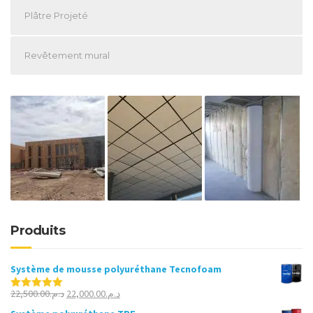
Plâtre Projeté
Revêtement mural
Produits
Système de mousse polyuréthane Tecnofoam
Le
Le
22,500.00
د.م.
22,000.00
د.م.
Note
5.00
sur 5
prix
prix