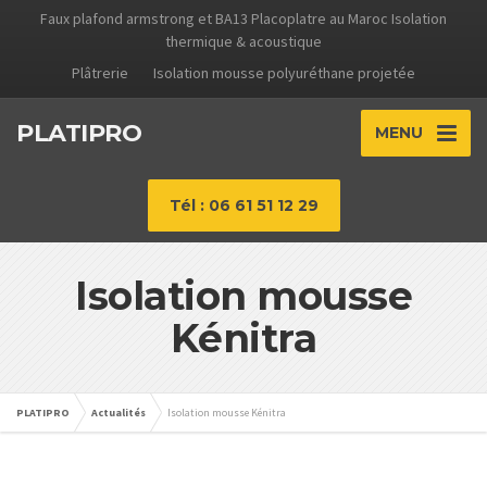
Faux plafond armstrong et BA13 Placoplatre au Maroc Isolation
thermique & acoustique
Plâtrerie
Isolation mousse polyuréthane projetée
PLATIPRO
MENU
Tél : 06 61 51 12 29
Isolation mousse
Kénitra
PLATIPRO
Actualités
Isolation mousse Kénitra