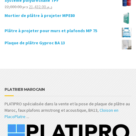
Système polyuréthane TPF
initial
actuel
Le
Le
22,000.00
د.م.
21,432.00
د.م.
était :
est :
prix
prix
Mortier de plâtre à projeter MPE80
د.م.22,000.00.
د.م.22,500.00.
initial
actuel
était :
est :
Plâtre à projeter pour murs et plafonds MP 75
د.م.21,432.00.
د.م.22,000.00.
Plaque de plâtre Gyproc BA 13
PLATRIER MAROCAIN
PLATIPRO spécialisée dans la vente et la pose de plaque de plâtre au
Maroc, faux plafons armstrong et acoustique, BA13,
Cloison en
PlacoPlatre
...