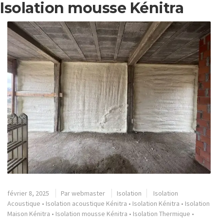
Isolation mousse Kénitra
février 8, 2025
Par
webmaster
Isolation
Isolation
Acoustique
•
Isolation acoustique Kénitra
•
Isolation Kénitra
•
Isolation
Maison Kénitra
•
Isolation mousse Kénitra
•
Isolation Thermique
•