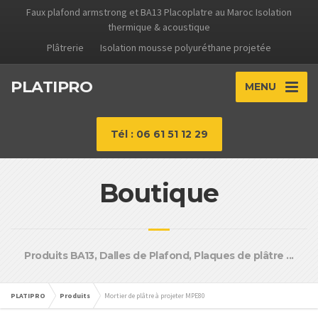
Faux plafond armstrong et BA13 Placoplatre au Maroc Isolation
thermique & acoustique
Plâtrerie
Isolation mousse polyuréthane projetée
PLATIPRO
MENU
Tél : 06 61 51 12 29
Boutique
Produits BA13, Dalles de Plafond, Plaques de plâtre ...
PLATIPRO
Produits
Mortier de plâtre à projeter MPE80