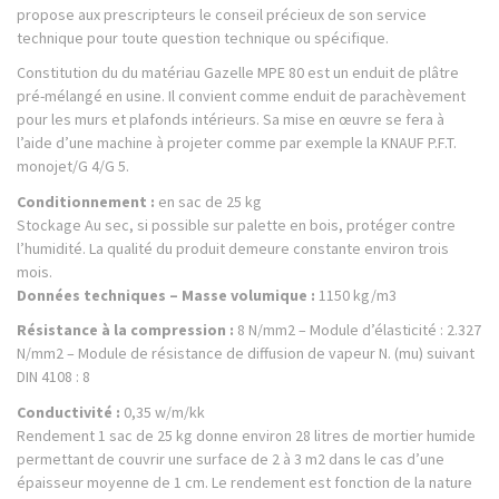
propose aux prescripteurs le conseil précieux de son service
technique pour toute question technique ou spécifique.
Constitution du du matériau Gazelle MPE 80 est un enduit de plâtre
pré-mélangé en usine. Il convient comme enduit de parachèvement
pour les murs et plafonds intérieurs. Sa mise en œuvre se fera à
l’aide d’une machine à projeter comme par exemple la KNAUF P.F.T.
monojet/G 4/G 5.
Conditionnement :
en sac de 25 kg
Stockage Au sec, si possible sur palette en bois, protéger contre
l’humidité. La qualité du produit demeure constante environ trois
mois.
Données techniques – Masse volumique :
1150 kg/m3
Résistance à la compression :
8 N/mm2 – Module d’élasticité : 2.327
N/mm2 – Module de résistance de diffusion de vapeur N. (mu) suivant
DIN 4108 : 8
Conductivité :
0,35 w/m/kk
Rendement 1 sac de 25 kg donne environ 28 litres de mortier humide
permettant de couvrir une surface de 2 à 3 m2 dans le cas d’une
épaisseur moyenne de 1 cm. Le rendement est fonction de la nature