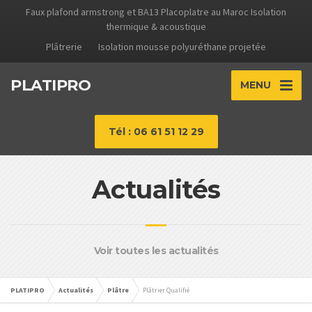
Faux plafond armstrong et BA13 Placoplatre au Maroc Isolation
thermique & acoustique
Plâtrerie
Isolation mousse polyuréthane projetée
PLATIPRO
MENU
Tél : 06 61 51 12 29
Actualités
Voir toutes les actualités
PLATIPRO
Actualités
Plâtre
Plâtrier Qualifié