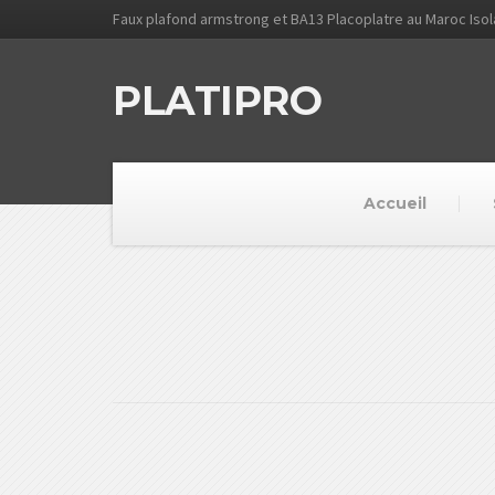
Faux plafond armstrong et BA13 Placoplatre au Maroc Iso
PLATIPRO
Accueil