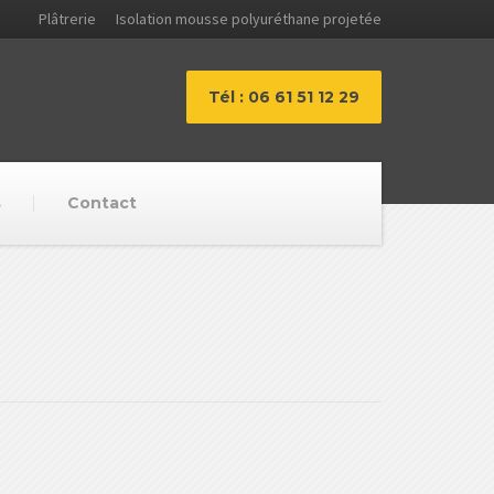
Plâtrerie
Isolation mousse polyuréthane projetée
Tél : 06 61 51 12 29
s
Contact