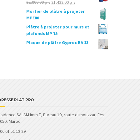
Le
Le
22,000.00
د.م.
21,432.00
د.م.
était :
est :
prix
prix
Mortier de plâtre à projeter
د.م.22,000.00.
د.م.22,500.00.
initial
actuel
MPE80
était :
est :
Plâtre à projeter pour murs et
د.م.21,432.00.
د.م.22,000.00.
plafonds MP 75
Plaque de plâtre Gyproc BA 13
DRESSE PLATIPRO
sidence SALAM Imm E, Bureau 10, route d'imouzzar, Fès
050, Maroc
06 61 51 12 29