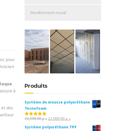
Revêtement mural
roc pour
chnicien
laque
Produits
assure à
Système de mousse polyuréthane
 et des
Tecnofoam
eilleur
Le
Le
22,500.00
د.م.
22,000.00
د.م.
Note
5.00
sur 5
prix
prix
Système polyuréthane TPF
initial
actuel