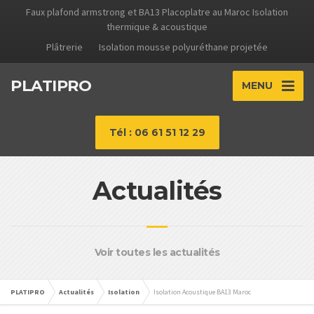
Faux plafond armstrong et BA13 Placoplatre au Maroc Isolation
thermique & acoustique
Plâtrerie
Isolation mousse polyuréthane projetée
PLATIPRO
MENU
Tél : 06 61 51 12 29
Actualités
Voir toutes les actualités
PLATIPRO
Actualités
Isolation
Isolation Acoustique BA13 Maroc