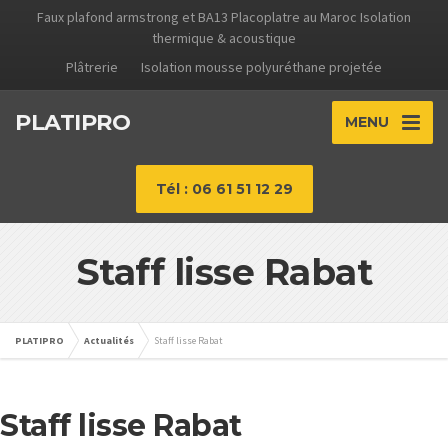
Faux plafond armstrong et BA13 Placoplatre au Maroc Isolation
thermique & acoustique
Plâtrerie
Isolation mousse polyuréthane projetée
PLATIPRO
MENU
Tél : 06 61 51 12 29
Staff lisse Rabat
PLATIPRO
Actualités
Staff lisse Rabat
Staff lisse Rabat