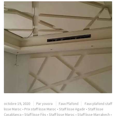
octobre 19, 2020
Par
yousra
Faux Plafond
Faux plafond staff
lisse Maroc
•
Prix staff lisse Maroc
•
Staff lisse Agadir
•
Staff lisse
Casablanca
•
Staff lisse Fès
•
Staff lisse Maroc
•
Staff lisse Marrakech
•