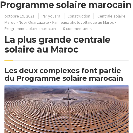
Programme solaire marocain
octobre 19, 2021
Par
yousra
Construction
Centrale solaire
Maroc
•
Noor Ouarzazate
•
Panneaux photovoltaïque au Maroc
•
Programme solaire marocain
0 commentaires
La plus grande centrale
solaire au Maroc
Les deux complexes font partie
du Programme solaire marocain