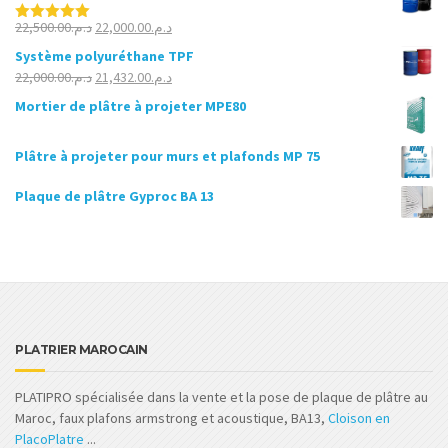
Le
Le
22,500.00
د.م.
22,000.00
د.م.
Note
5.00
sur 5
prix
prix
Système polyuréthane TPF
initial
actuel
Le
Le
22,000.00
د.م.
21,432.00
د.م.
était :
est :
prix
prix
Mortier de plâtre à projeter MPE80
د.م.22,000.00.
د.م.22,500.00.
initial
actuel
était :
est :
Plâtre à projeter pour murs et plafonds MP 75
د.م.21,432.00.
د.م.22,000.00.
Plaque de plâtre Gyproc BA 13
PLATRIER MAROCAIN
PLATIPRO spécialisée dans la vente et la pose de plaque de plâtre au
Maroc, faux plafons armstrong et acoustique, BA13,
Cloison en
PlacoPlatre
...