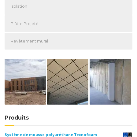
Isolation
Plâtre Projeté
Revêtement mural
Produits
Système de mousse polyuréthane Tecnofoam