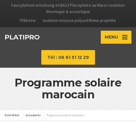
Faux plafond armstrong et BA13 Placoplatre au Maroc Isolation
thermique & acoustique
Plâtrerie
Isolation mousse polyuréthane projetée
PLATIPRO
MENU
Tél : 06 61 51 12 29
Programme solaire
marocain
PLATIPRO
Actualités
Programme solaire marocain