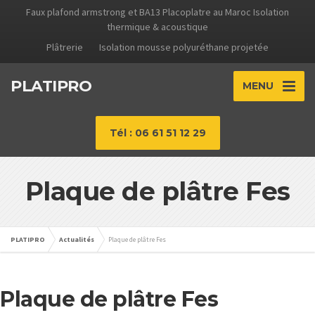
Faux plafond armstrong et BA13 Placoplatre au Maroc Isolation
thermique & acoustique
Plâtrerie
Isolation mousse polyuréthane projetée
PLATIPRO
MENU
Tél : 06 61 51 12 29
Plaque de plâtre Fes
PLATIPRO
Actualités
Plaque de plâtre Fes
Plaque de plâtre Fes