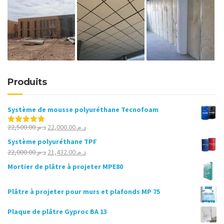
Produits
Système de mousse polyuréthane Tecnofoam
Le
Le
22,500.00
د.م.
22,000.00
د.م.
Note
5.00
sur 5
prix
prix
Système polyuréthane TPF
initial
actuel
Le
Le
22,000.00
د.م.
21,432.00
د.م.
était :
est :
prix
prix
Mortier de plâtre à projeter MPE80
د.م.22,000.00.
د.م.22,500.00.
initial
actuel
était :
est :
Plâtre à projeter pour murs et plafonds MP 75
د.م.21,432.00.
د.م.22,000.00.
Plaque de plâtre Gyproc BA 13