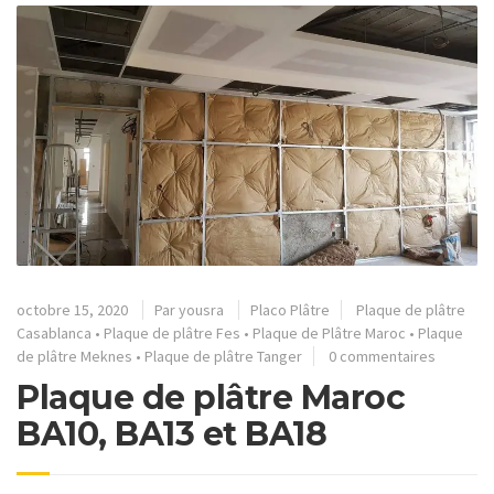
octobre 15, 2020
Par
yousra
Placo Plâtre
Plaque de plâtre
Casablanca
•
Plaque de plâtre Fes
•
Plaque de Plâtre Maroc
•
Plaque
de plâtre Meknes
•
Plaque de plâtre Tanger
0 commentaires
Plaque de plâtre Maroc
BA10, BA13 et BA18