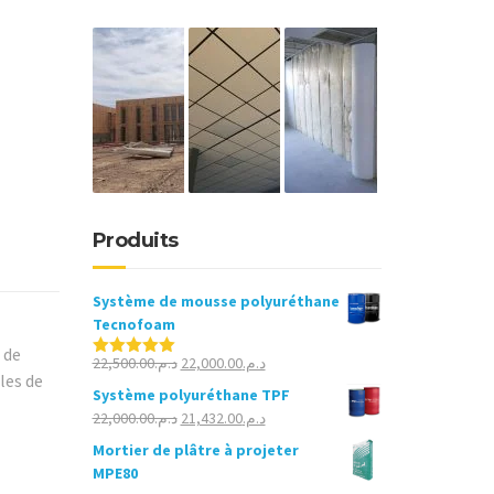
Produits
Système de mousse polyuréthane
Tecnofoam
 de
Le
Le
22,500.00
د.م.
22,000.00
د.م.
Note
5.00
les de
sur 5
prix
prix
Système polyuréthane TPF
initial
actuel
Le
Le
22,000.00
د.م.
21,432.00
د.م.
était :
est :
prix
prix
Mortier de plâtre à projeter
د.م.22,000.00.
د.م.22,500.00.
initial
actuel
MPE80
était :
est :