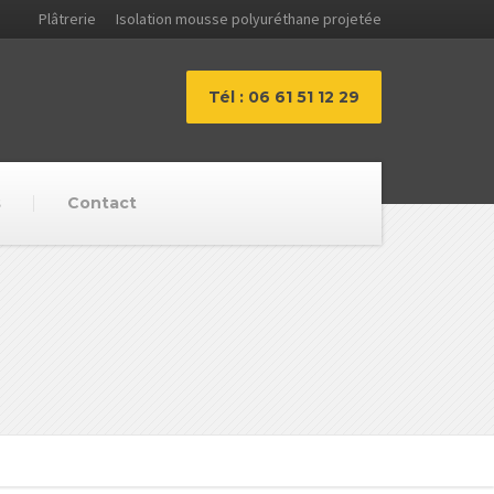
Plâtrerie
Isolation mousse polyuréthane projetée
Tél : 06 61 51 12 29
s
Contact