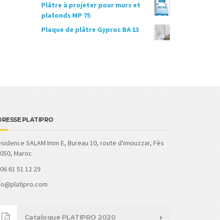
Plâtre à projeter pour murs et
د.م.21,432.00.
د.م.22,000.00.
plafonds MP 75
Plaque de plâtre Gyproc BA 13
DRESSE PLATIPRO
sidence SALAM Imm E, Bureau 10, route d'imouzzar, Fès
050, Maroc
06 61 51 12 29
fo@platipro.com
Catalogue PLATIPRO 2020