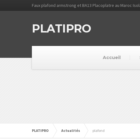
Faux plafond armstrong et BA13 Placoplatre au Maroc Iso
PLATIPRO
Accueil
PLATIPRO
Actualités
plafond