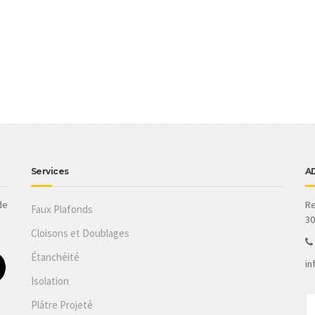
Services
A
de
Re
Faux Plafonds
30
Cloisons et Doublages
Étanchéité
in
Isolation
Plâtre Projeté