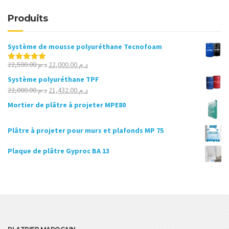
Produits
Système de mousse polyuréthane Tecnofoam
Le
Le
22,500.00
د.م.
22,000.00
د.م.
Note
5.00
sur 5
prix
prix
Système polyuréthane TPF
initial
actuel
Le
Le
22,000.00
د.م.
21,432.00
د.م.
était :
est :
prix
prix
Mortier de plâtre à projeter MPE80
د.م.22,000.00.
د.م.22,500.00.
initial
actuel
était :
est :
Plâtre à projeter pour murs et plafonds MP 75
د.م.21,432.00.
د.م.22,000.00.
Plaque de plâtre Gyproc BA 13