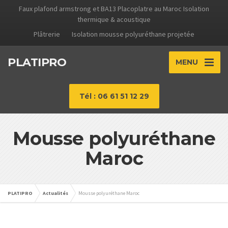
Faux plafond armstrong et BA13 Placoplatre au Maroc Isolation
thermique & acoustique
Plâtrerie
Isolation mousse polyuréthane projetée
PLATIPRO
MENU
Tél : 06 61 51 12 29
Mousse polyuréthane
Maroc
PLATIPRO
Actualités
Mousse polyuréthane Maroc