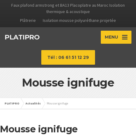
Faux plafond armstrong et BA13 Placoplatre au Maroc Isolation
thermique & acoustique
Plâtrerie
Isolation mousse polyuréthane projetée
PLATIPRO
MENU
Tél : 06 61 51 12 29
Mousse ignifuge
PLATIPRO
Actualités
Mousse ignifuge
Mousse ignifuge