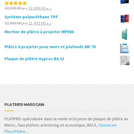
Le
Le
22,500.00
د.م.
22,000.00
د.م.
Note
5.00
sur 5
prix
prix
Système polyuréthane TPF
initial
actuel
Le
Le
22,000.00
د.م.
21,432.00
د.م.
était :
est :
prix
prix
Mortier de plâtre à projeter MPE80
د.م.22,000.00.
د.م.22,500.00.
initial
actuel
était :
est :
Plâtre à projeter pour murs et plafonds MP 75
د.م.21,432.00.
د.م.22,000.00.
Plaque de plâtre Gyproc BA 13
PLATRIER MAROCAIN
PLATIPRO spécialisée dans la vente et la pose de plaque de plâtre au
Maroc, faux plafons armstrong et acoustique, BA13,
Cloison en
PlacoPlatre
...