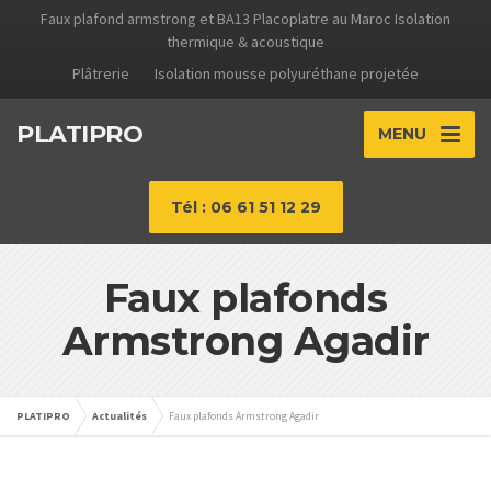
Faux plafond armstrong et BA13 Placoplatre au Maroc Isolation
thermique & acoustique
Plâtrerie
Isolation mousse polyuréthane projetée
PLATIPRO
MENU
Tél : 06 61 51 12 29
Faux plafonds
Armstrong Agadir
PLATIPRO
Actualités
Faux plafonds Armstrong Agadir