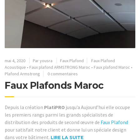
mai 4, 2020
Par
yousra
Faux Plafond
Faux Plafond
Acoustique
•
Faux plafond ARMSTRONG Maroc
•
Faux plafond Maroc
•
Plafond Armstrong
0 commentaires
Faux Plafonds Maroc
Depuis la création
PlatiPRO
jusqu’a Aujourd’hui elle occupe
les premiers rangs parmi les grands spécialistes de
distribution des produits de second œuvre de
Faux Plafond
pour satisfait notre client et donne lui un spéciale design
dans votre bâtiment.
LIRE LA SUITE