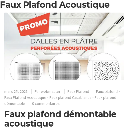
Faux Plafond Acoustique
mars 25, 2021
Par
webmaster
Faux Plafond
Faux plafond
•
Faux Plafond Acoustique
•
Faux plafond Casablanca
•
Faux plafond
démontable
0 commentaires
Faux plafond démontable
acoustique