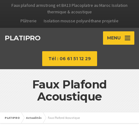
Faux plafond armstrong et BA13 Placoplatre au Maroc Isolation
thermique & acoustique
Plâtrerie
Isolation mousse polyuréthane projetée
PLATIPRO
MENU
Tél : 06 61 51 12 29
Faux Plafond
Acoustique
PLATIPRO
Actualités
Faux Plafond Acoustique