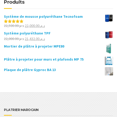
Produits
Système de mousse polyuréthane Tecnofoam
Le
Le
22,500.00
د.م.
22,000.00
د.م.
Note
5.00
sur 5
prix
prix
Système polyuréthane TPF
initial
actuel
Le
Le
22,000.00
د.م.
21,432.00
د.م.
était :
est :
prix
prix
Mortier de plâtre à projeter MPE80
د.م.22,000.00.
د.م.22,500.00.
initial
actuel
était :
est :
Plâtre à projeter pour murs et plafonds MP 75
د.م.21,432.00.
د.م.22,000.00.
Plaque de plâtre Gyproc BA 13
PLATRIER MAROCAIN