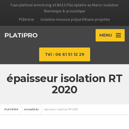
Faux plafond armstrong et BA13 Placoplatre au Maroc Isolation
thermique & acoustique
Plâtrerie
Isolation mousse polyuréthane projetée
PLATIPRO
MENU
Tél : 06 61 51 12 29
épaisseur isolation RT
2020
PLATIPRO
Actualités
épaisseur isolation RT 2020