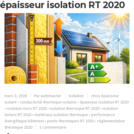
épaisseur isolation RT 2020
mars 3, 2026
Par
webmaster
Isolation
choix épaisseur
isolant
•
conductivité thermique isolants
•
épaisseur isolation RT 2020
•
isolation murs RT 2020
•
isolation thermique RT 2020
•
isolation
toiture RT 2020
•
matériaux isolation thermique
•
performance
énergétique bâtiment
•
ponts thermiques RT 2020
•
réglementation
thermique 2020
1 commentaire