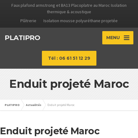
Faux plafond armstrong et BA13 Placoplatre au Maroc Isolation
thermique & acoustique
Plâtrerie
Isolation mousse polyuréthane projetée
PLATIPRO
MENU
Tél : 06 61 51 12 29
Enduit projeté Maroc
PLATIPRO
Actualités
Enduit projeté Maroc
Enduit projeté Maroc