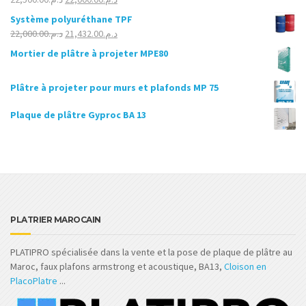
Note
5.00
sur 5
prix
prix
Système polyuréthane TPF
initial
actuel
Le
Le
22,000.00
د.م.
21,432.00
د.م.
était :
est :
prix
prix
Mortier de plâtre à projeter MPE80
د.م.22,000.00.
د.م.22,500.00.
initial
actuel
était :
est :
Plâtre à projeter pour murs et plafonds MP 75
د.م.21,432.00.
د.م.22,000.00.
Plaque de plâtre Gyproc BA 13
PLATRIER MAROCAIN
PLATIPRO spécialisée dans la vente et la pose de plaque de plâtre au
Maroc, faux plafons armstrong et acoustique, BA13,
Cloison en
PlacoPlatre
...