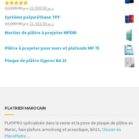
Le
Le
22,500.00
د.م.
22,000.00
د.م.
Note
5.00
sur 5
prix
prix
Système polyuréthane TPF
initial
actuel
Le
Le
22,000.00
د.م.
21,432.00
د.م.
était :
est :
prix
prix
Mortier de plâtre à projeter MPE80
د.م.22,000.00.
د.م.22,500.00.
initial
actuel
était :
est :
Plâtre à projeter pour murs et plafonds MP 75
د.م.21,432.00.
د.م.22,000.00.
Plaque de plâtre Gyproc BA 13
PLATRIER MAROCAIN
PLATIPRO spécialisée dans la vente et la pose de plaque de plâtre au
Maroc, faux plafons armstrong et acoustique, BA13,
Cloison en
PlacoPlatre
...