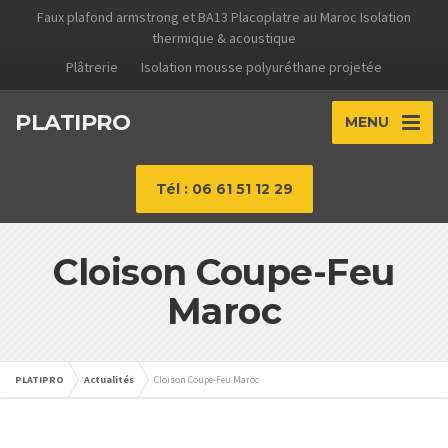
Faux plafond armstrong et BA13 Placoplatre au Maroc Isolation
thermique & acoustique
Plâtrerie
Isolation mousse polyuréthane projetée
PLATIPRO
MENU
Tél : 06 61 51 12 29
Cloison Coupe-Feu
Maroc
PLATIPRO
Actualités
Cloison Coupe-Feu Maroc