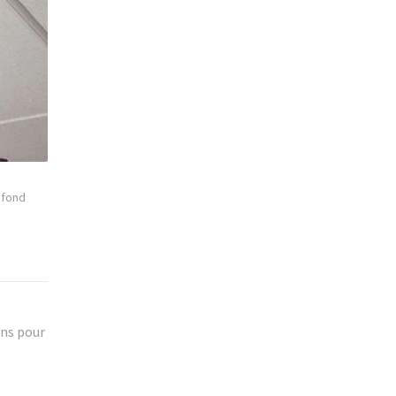
afond
ons pour