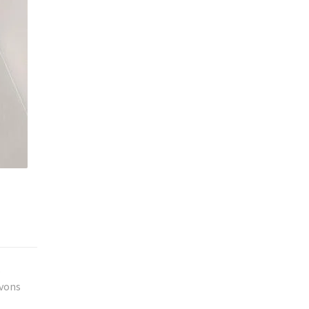
s
uvons