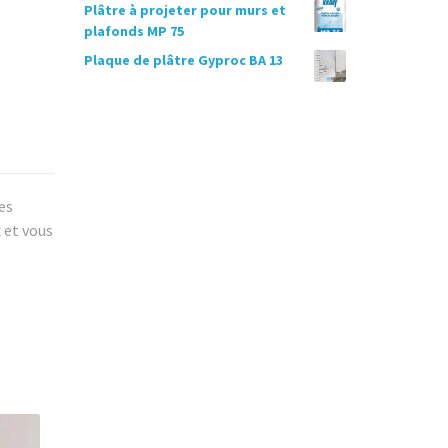
Plâtre à projeter pour murs et
د.م.21,432.00.
د.م.22,000.00.
plafonds MP 75
Plaque de plâtre Gyproc BA 13
es
 et vous