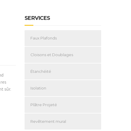
SERVICES
Faux Plafonds
Cloisons et Doublages
Étanchéité
nd
tres
Isolation
t sûr.
Plâtre Projeté
Revêtement mural