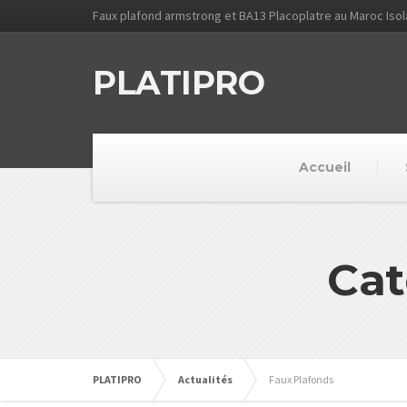
Faux plafond armstrong et BA13 Placoplatre au Maroc Iso
PLATIPRO
Accueil
Cat
PLATIPRO
Actualités
Faux Plafonds