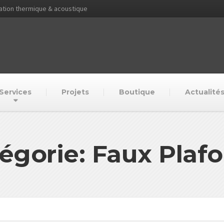
lation thermique & acoustique
Services
Projets
Boutique
Actualité
égorie: Faux Plaf