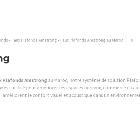
fonds
•
Faux Plafonds Amstrong
•
Faux Plafonds Amstrong au Maroc
0
ng
x Plafonds Amstrong
au Maroc, notre système de solution Plafo
re
est utilisé pour améliorer les espaces bureaux, commerce ou au
i améliorent le confort visuel et acoustique dans un environnemen