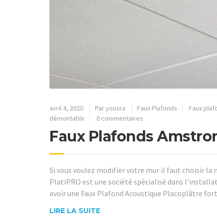
avril 4, 2020
Par
yousra
Faux Plafonds
Faux plaf
démontable
0 commentaires
Faux Plafonds Amstro
Si vous voulez modifier votre mur il faut choisir la 
PlatiPRO est une société spécialisé dans l’installa
avoir une Faux Plafond Acoustique Placoplâtre fort
LIRE LA SUITE