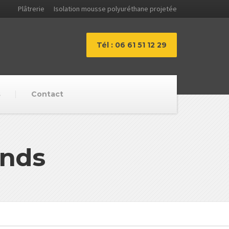
Plâtrerie
Isolation mousse polyuréthane projetée
Tél : 06 61 51 12 29
s
Contact
onds