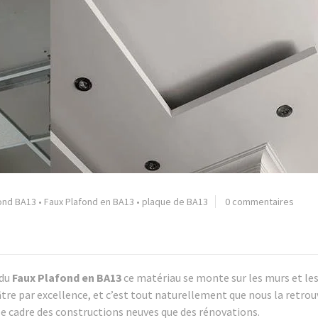
ond BA13
•
Faux Plafond en BA13
•
plaque de BA13
0 commentaires
 du
Faux Plafond en BA13
ce matériau se monte sur les murs et le
lâtre par excellence, et c’est tout naturellement que nous la retro
le cadre des constructions neuves que des rénovations.