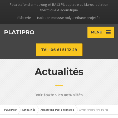
Faux plafond armstrong et BA13 Placoplatre au Maroc Isolation
thermique & acoustique
Plâtrerie
Isolation mousse polyuréthane projetée
PLATIPRO
MENU
Tél : 06 61 51 12 29
Actualités
Voir toutes les actualités
PLATIPRO
Actualités
Armstrong Plafond Maroc
Armstrong Plafond Maroc