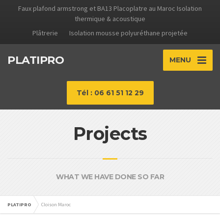
Faux plafond armstrong et BA13 Placoplatre au Maroc Isolation
thermique & acoustique
Plâtrerie
Isolation mousse polyuréthane projetée
PLATIPRO
MENU
Tél : 06 61 51 12 29
Projects
WHAT WE HAVE DONE SO FAR
PLATIPRO
Cloison Maroc