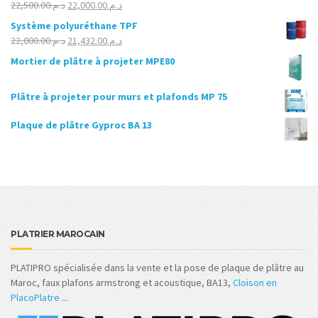
Le
Le
22,500.00
د.م.
22,000.00
د.م.
Note
5.00
sur 5
prix
prix
Système polyuréthane TPF
initial
actuel
Le
Le
22,000.00
د.م.
21,432.00
د.م.
était :
est :
prix
prix
Mortier de plâtre à projeter MPE80
د.م.22,000.00.
د.م.22,500.00.
initial
actuel
était :
est :
Plâtre à projeter pour murs et plafonds MP 75
د.م.21,432.00.
د.م.22,000.00.
Plaque de plâtre Gyproc BA 13
PLATRIER MAROCAIN
PLATIPRO spécialisée dans la vente et la pose de plaque de plâtre au
Maroc, faux plafons armstrong et acoustique, BA13,
Cloison en
PlacoPlatre
...